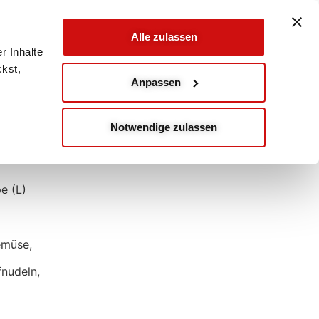
Alle zulassen
r Inhalte
ckst,
Anpassen
Notwendige zulassen
e (L)
emüse,
fnudeln,