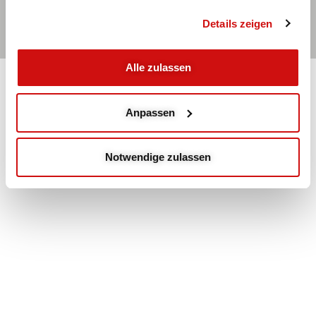
Kontakt
Hauptmenü
Impressum
Details zeigen
© 2026 | Stiftung Bildung und Gesundheitshilfe
Alle zulassen
Anpassen
Notwendige zulassen