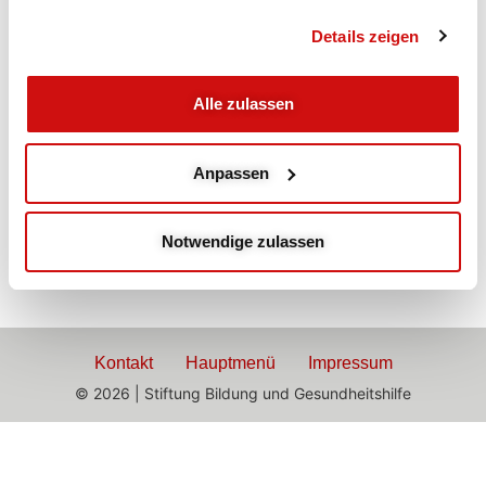
Kartoffel-Gemüsetaler an Lauchcremesauce und
Tomatenwürfel (ACGL)
Details zeigen
Sticky Rice mit Mango
Alle zulassen
­ ­
Abend
Anpassen
Warmes Abendbuffet (ABCDFLE)
Notwendige zulassen
Obst
Kontakt
Hauptmenü
Impressum
© 2026 | Stiftung Bildung und Gesundheitshilfe