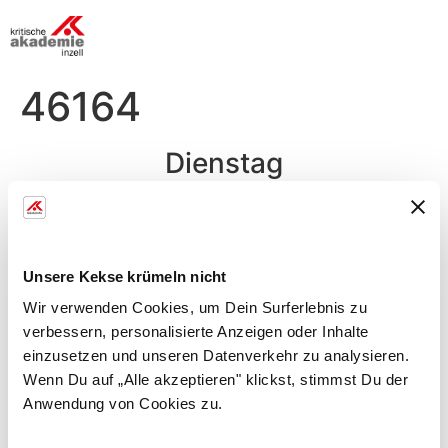
46164
Dienstag
Mittag
Vegane Karotten-Orangensuppe (L)
Unsere Kekse krümeln nicht
Salate vom Buffet (GM)
Wir verwenden Cookies, um Dein Surferlebnis zu
Tafelspitz vom Inzeller Rind an Meerrettichsauce,
verbessern, personalisierte Anzeigen oder Inhalte
Wurzelgemüse und Butterkartoffeln
einzusetzen und unseren Datenverkehr zu analysieren.
Wenn Du auf „Alle akzeptieren" klickst, stimmst Du der
Fischragout an Redchillisauce, Asiagemüse und Duftreis
Anwendung von Cookies zu.
(DLFB)