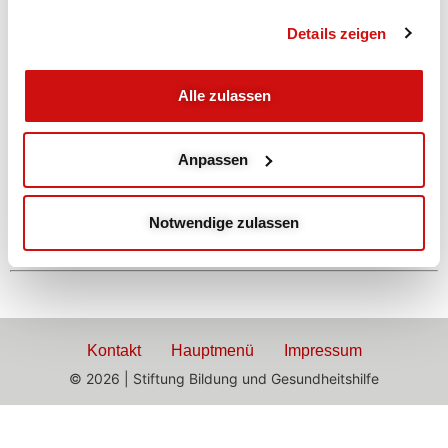
Abends
Details zeigen
Mobilisation und
Alle zulassen
Beweglichkeit
Anpassen
mit Gaby
Mobilisieren WBS, Dehnen, Gleichgewicht
Notwendige zulassen
Kontakt
Hauptmenü
Impressum
© 2026 | Stiftung Bildung und Gesundheitshilfe