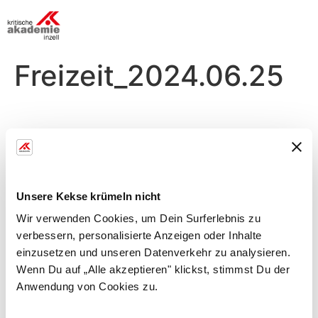
Freizeit_2024.06.25
Dienstag, 25.06.
Morgens
Unsere Kekse krümeln nicht
Körper in Balance
Wir verwenden Cookies, um Dein Surferlebnis zu
verbessern, personalisierte Anzeigen oder Inhalte
mit Nadja
einzusetzen und unseren Datenverkehr zu analysieren.
Kräftigung d. Tiefenmuskulatur, Verbesserung d.
Wenn Du auf „Alle akzeptieren" klickst, stimmst Du der
Bewglichk. , Stressabbau
Anwendung von Cookies zu.