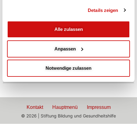
Abends
Details zeigen
Mobilisation und
Alle zulassen
Beweglichkeit
Anpassen
mit Gaby
Mobilisieren WBS, Dehnen, Gleichgewicht
Notwendige zulassen
Kontakt
Hauptmenü
Impressum
© 2026 | Stiftung Bildung und Gesundheitshilfe