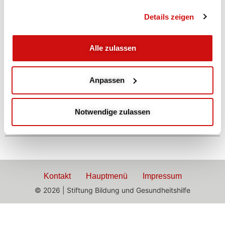
Abends
Details zeigen
Mobilisation und
Alle zulassen
Beweglichkeit
Anpassen
mit Gaby
Mobilisieren WBS, Dehnen, Gleichgewicht
Notwendige zulassen
Kontakt
Hauptmenü
Impressum
© 2026 | Stiftung Bildung und Gesundheitshilfe