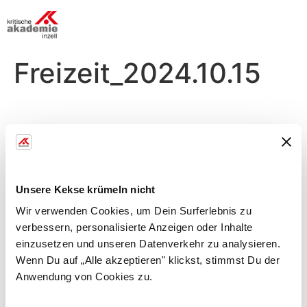
Freizeit_2024.10.15
Dienstag, 15.10.
Morgens
Unsere Kekse krümeln nicht
Faszien u. Stretch
Wir verwenden Cookies, um Dein Surferlebnis zu
verbessern, personalisierte Anzeigen oder Inhalte
mit Nadja
einzusetzen und unseren Datenverkehr zu analysieren.
Mobilitäts- und Dehnübungen: Förderung der
Wenn Du auf „Alle akzeptieren" klickst, stimmst Du der
Beweglichkeit, lösen von Verspannungen
Anwendung von Cookies zu.