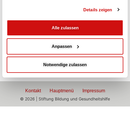
Abends
Details zeigen
Zirkel-Intervall
Alle zulassen
mit Susi
Training für große Muskelgruppen, intensive
Anpassen
Beanspruchung mit kurzen Pausen
Notwendige zulassen
Kontakt
Hauptmenü
Impressum
© 2026 | Stiftung Bildung und Gesundheitshilfe