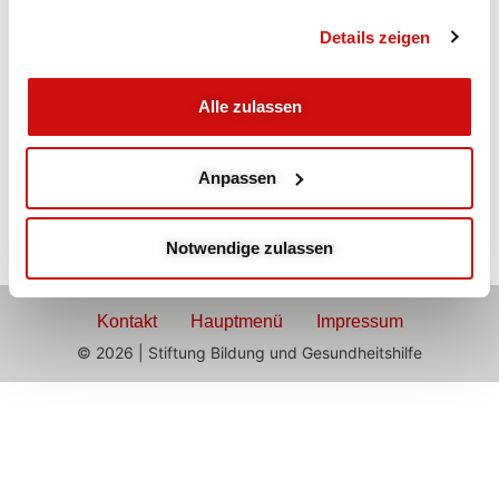
Abends
Details zeigen
Pilates
Alle zulassen
mit Marvie
Systematisches Ganzkörpertraining
Anpassen
Notwendige zulassen
Kontakt
Hauptmenü
Impressum
© 2026 | Stiftung Bildung und Gesundheitshilfe