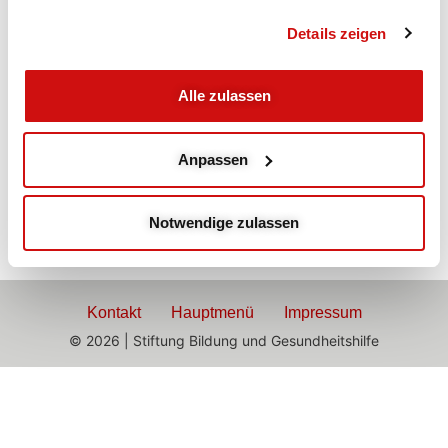
Abends
Details zeigen
Rücken Workout
Alle zulassen
mit Marvie
Anpassen
Rückenstärkende Übungen
Notwendige zulassen
Kontakt
Hauptmenü
Impressum
© 2026 | Stiftung Bildung und Gesundheitshilfe