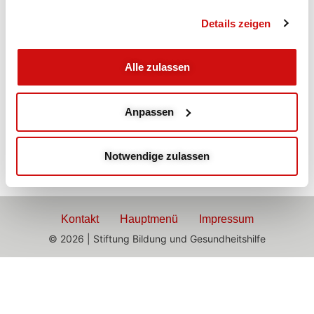
Abends
Details zeigen
Rücken Workout
Alle zulassen
mit Marvie
Anpassen
Rückenstärkende Übungen
Notwendige zulassen
Kontakt
Hauptmenü
Impressum
© 2026 | Stiftung Bildung und Gesundheitshilfe