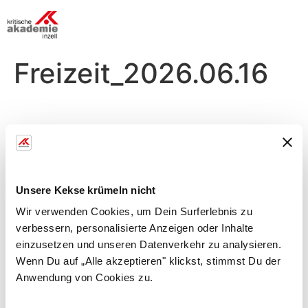
Freizeit_2026.06.16
Dienstag, 16.06.
Morgens
Unsere Kekse krümeln nicht
Körper in Balance
Wir verwenden Cookies, um Dein Surferlebnis zu
verbessern, personalisierte Anzeigen oder Inhalte
mit Nadja
einzusetzen und unseren Datenverkehr zu analysieren.
Kräftigung d. Tiefenmuskulatur, Verbesserung d.
Wenn Du auf „Alle akzeptieren" klickst, stimmst Du der
Bewglichk. , Stressabbau
Anwendung von Cookies zu.