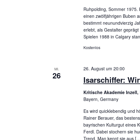
Ruhpolding, Sommer 1975. E
einen zwölfjährigen Buben a
bestimmt neunundvierzig Jah
erlebt, als Gestalter gepräg
Spielen 1988 in Calgary stan
Kostenlos
26. August um 20:00
MI.
26
Isarschiffer: W
Kritische Akademie Inzell
Bayern, Germany
Es wird quicklebendig und h
Rainer Berauer, das bestens
bayrischen Kulturgut eines K
Ferdl. Dabei stochern sie hu
Trend. Man kennt sie aus […