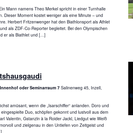
in Mann namens Theo Merkel spricht in einer Turnhalle
n. Dieser Moment kostet weniger als eine Minute – und
re. Herbert Fritzenwenger hat den Biathlonsport als Athlet
t und als ZDF-Co-Reporter begleitet. Bei den Olympischen
d er als Biathlet und […]
irtshausgaudi
, Innenhof oder Seminarraum 7
Salinenweg 45, Inzell,
öchst amüsant, wenn die „Isarschiffer“ anlanden. Doro und
 eingespielte Duo, schöpfen gekonnt und lustvoll aus dem
arl Valentin, Gstanzln à la Roider Jackl, Liedgut wie Weiß
morvoll und zielgenau in den Untiefen von Zeitgeist und
]