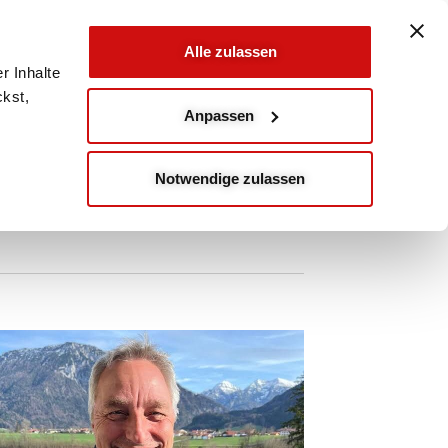
Alle zulassen
r Inhalte
ckst,
Anpassen
Notwendige zulassen
Ansichten-
Veranstaltu
Liste
Ansichten-
Navigation
Navigation